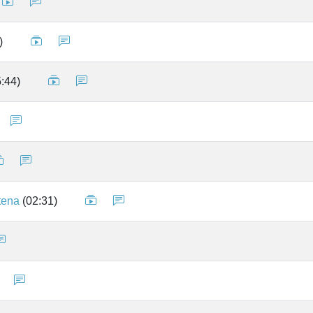
)
:44)
tena
(02:31)