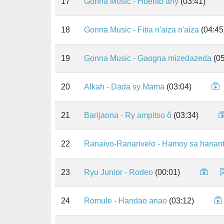
17
Gonna Music - Hoento any
(03:41)
18
Gonna Music - Fitia n'aiza n'aiza
(04:45
19
Gonna Music - Gaogna mizedazeda
(05
20
Alkah - Dada sy Mama
(03:04)
21
Barijaona - Ry ampitso ô
(03:34)
22
Ranaivo-Ranarivelo - Hamoy sa hanan
23
Ryu Junior - Rodeo
(00:01)
24
Romule - Handao anao
(03:12)