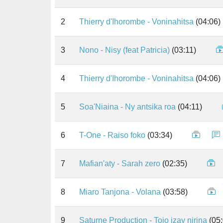
2
Thierry d'Ihorombe - Voninahitsa
(04:06)
3
Nono - Nisy (feat Patricia)
(03:11)
4
Thierry d'Ihorombe - Voninahitsa
(04:06)
5
Soa'Niaina - Ny antsika roa
(04:11)
6
T-One - Raiso foko
(03:34)
7
Mafian'aty - Sarah zero
(02:35)
8
Miaro Tanjona - Volana
(03:58)
9
Saturne Production - Tojo izay nirina
(05