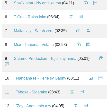
5
Soa'Niaina - Ny antsika roa
(04:11)
6
T-One - Raiso foko
(03:34)
7
Mafian'aty - Sarah zero
(02:35)
8
Miaro Tanjona - Volana
(03:58)
9
Saturne Production - Tojo izay nirina
(05:01)
10
Nahoana re - Perle sy Gabhy
(03:11)
11
Teboka - Sigarako
(03:43)
12
'Zay - Anontanio azy
(04:05)