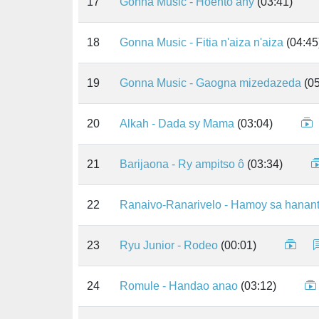
17
Gonna Music - Hoento any
(03:41)
18
Gonna Music - Fitia n'aiza n'aiza
(04:45
19
Gonna Music - Gaogna mizedazeda
(05
20
Alkah - Dada sy Mama
(03:04)
21
Barijaona - Ry ampitso ô
(03:34)
22
Ranaivo-Ranarivelo - Hamoy sa hanan
23
Ryu Junior - Rodeo
(00:01)
24
Romule - Handao anao
(03:12)