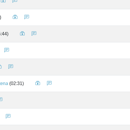
)
:44)
tena
(02:31)