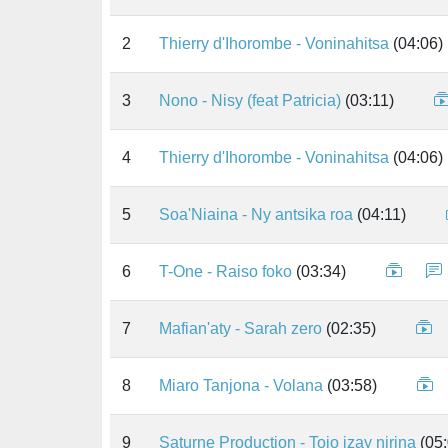
2
Thierry d'Ihorombe - Voninahitsa
(04:06)
3
Nono - Nisy (feat Patricia)
(03:11)
4
Thierry d'Ihorombe - Voninahitsa
(04:06)
5
Soa'Niaina - Ny antsika roa
(04:11)
6
T-One - Raiso foko
(03:34)
7
Mafian'aty - Sarah zero
(02:35)
8
Miaro Tanjona - Volana
(03:58)
9
Saturne Production - Tojo izay nirina
(05