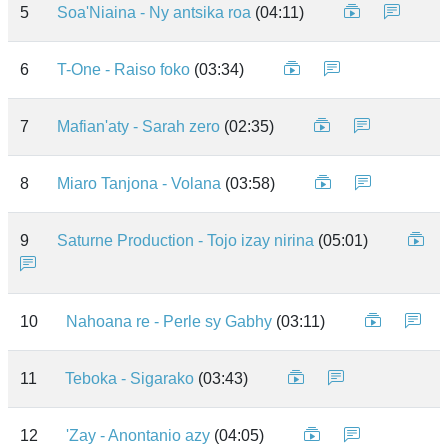
5
Soa'Niaina - Ny antsika roa
(04:11)
6
T-One - Raiso foko
(03:34)
7
Mafian'aty - Sarah zero
(02:35)
8
Miaro Tanjona - Volana
(03:58)
9
Saturne Production - Tojo izay nirina
(05:01)
10
Nahoana re - Perle sy Gabhy
(03:11)
11
Teboka - Sigarako
(03:43)
12
'Zay - Anontanio azy
(04:05)