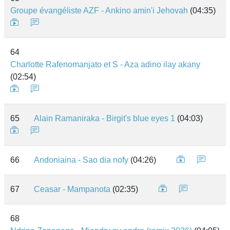
Groupe évangéliste AZF - Ankino amin'i Jehovah
(04:35)
64
Charlotte Rafenomanjato et S - Aza adino ilay akany
(02:54)
65
Alain Ramaniraka - Birgit's blue eyes 1
(04:03)
66
Andoniaina - Sao dia nofy
(04:26)
67
Ceasar - Mampanota
(02:35)
68