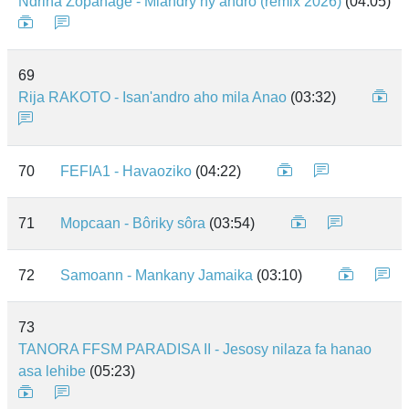
Ndrina Zopanage - Miandry ny andro (remix 2026)
(04:05)
69
Rija RAKOTO - Isan'andro aho mila Anao
(03:32)
70
FEFIA1 - Havaoziko
(04:22)
71
Mopcaan - Bôriky sôra
(03:54)
72
Samoann - Mankany Jamaika
(03:10)
73
TANORA FFSM PARADISA II - Jesosy nilaza fa hanao
asa lehibe
(05:23)