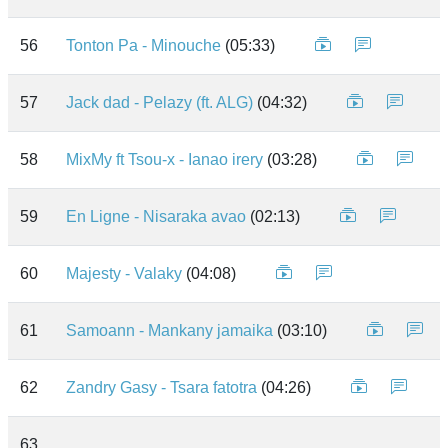
56
Tonton Pa - Minouche
(05:33)
57
Jack dad - Pelazy (ft. ALG)
(04:32)
58
MixMy ft Tsou-x - Ianao irery
(03:28)
59
En Ligne - Nisaraka avao
(02:13)
60
Majesty - Valaky
(04:08)
61
Samoann - Mankany jamaika
(03:10)
62
Zandry Gasy - Tsara fatotra
(04:26)
63