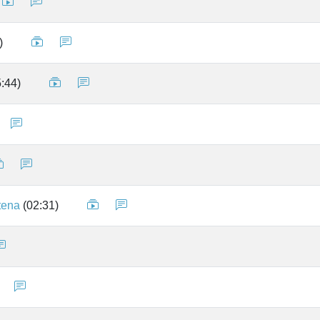
)
:44)
tena
(02:31)