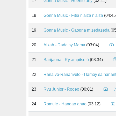
17
Gonna Music - Hoento any
(03:41)
18
Gonna Music - Fitia n'aiza n'aiza
(04:45
19
Gonna Music - Gaogna mizedazeda
(05
20
Alkah - Dada sy Mama
(03:04)
21
Barijaona - Ry ampitso ô
(03:34)
22
Ranaivo-Ranarivelo - Hamoy sa hanan
23
Ryu Junior - Rodeo
(00:01)
24
Romule - Handao anao
(03:12)