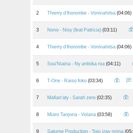
2
Thierry d'Ihorombe - Voninahitsa
(04:06)
3
Nono - Nisy (feat Patricia)
(03:11)
4
Thierry d'Ihorombe - Voninahitsa
(04:06)
5
Soa'Niaina - Ny antsika roa
(04:11)
6
T-One - Raiso foko
(03:34)
7
Mafian'aty - Sarah zero
(02:35)
8
Miaro Tanjona - Volana
(03:58)
9
Saturne Production - Tojo izay nirina
(05