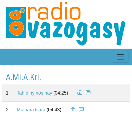
A.Mi.A.Kri.
1
Tahio ny nosinay
(04:25)
2
Mianara tsara
(04:43)