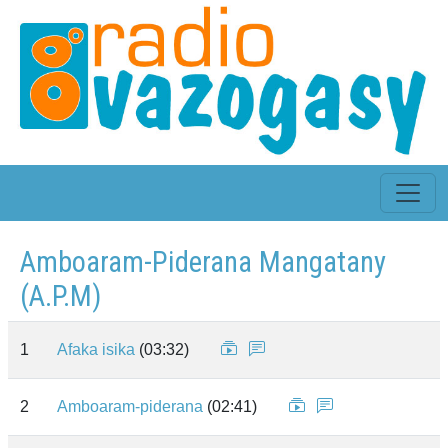
Amboaram-Piderana Mangatany
(A.P.M)
1
Afaka isika
(03:32)
2
Amboaram-piderana
(02:41)