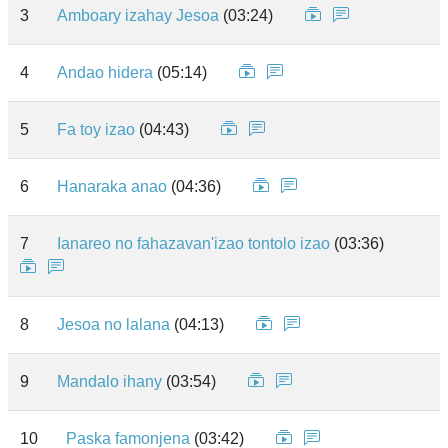
3
Amboary izahay Jesoa
(03:24)
4
Andao hidera
(05:14)
5
Fa toy izao
(04:43)
6
Hanaraka anao
(04:36)
7
Ianareo no fahazavan'izao tontolo izao
(03:36)
8
Jesoa no lalana
(04:13)
9
Mandalo ihany
(03:54)
10
Paska famonjena
(03:42)