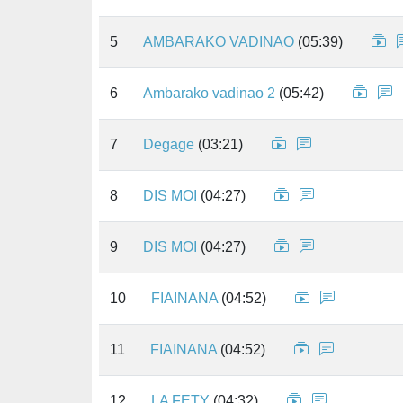
5
AMBARAKO VADINAO
(05:39)
6
Ambarako vadinao 2
(05:42)
7
Degage
(03:21)
8
DIS MOI
(04:27)
9
DIS MOI
(04:27)
10
FIAINANA
(04:52)
11
FIAINANA
(04:52)
12
LA FETY
(04:32)