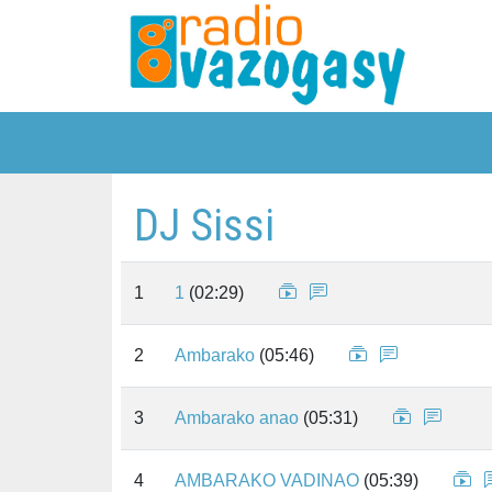
DJ Sissi
1
1
(02:29)
2
Ambarako
(05:46)
3
Ambarako anao
(05:31)
4
AMBARAKO VADINAO
(05:39)