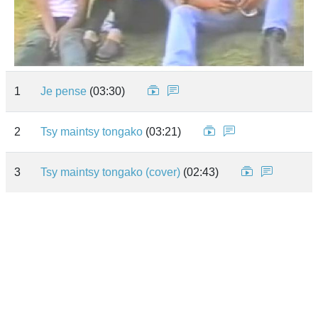
1
Je pense
(03:30)
2
Tsy maintsy tongako
(03:21)
3
Tsy maintsy tongako (cover)
(02:43)