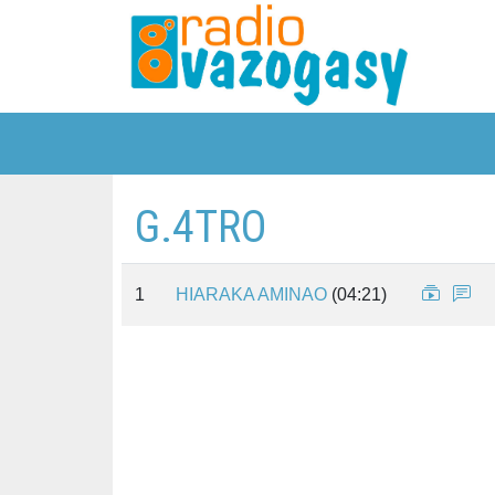
G.4TRO
1
HIARAKA AMINAO
(04:21)