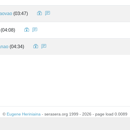
aovao
(03:47)
(04:08)
anao
(04:34)
©
Eugene Heriniaina
- serasera.org 1999 - 2026 - page load 0.0089