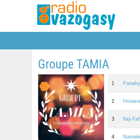
Groupe TAMIA
1
Fanahy
2
Hosan
3
Ilay F
4
Namak