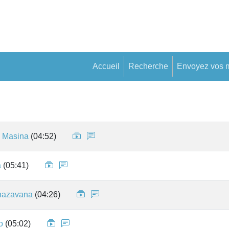
Accueil
Recherche
Envoyez vos 
 Masina
(04:52)
a
(05:41)
ahazavana
(04:26)
o
(05:02)