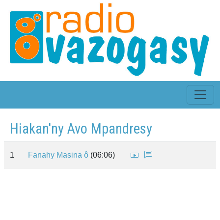
Hiakan'ny Avo Mpandresy
1
Fanahy Masina ô
(06:06)