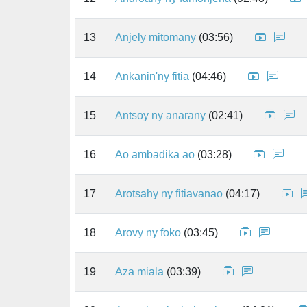
13
Anjely mitomany
(03:56)
14
Ankanin'ny fitia
(04:46)
15
Antsoy ny anarany
(02:41)
16
Ao ambadika ao
(03:28)
17
Arotsahy ny fitiavanao
(04:17)
18
Arovy ny foko
(03:45)
19
Aza miala
(03:39)