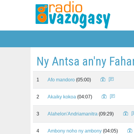
Ny Antsa an'ny Fah
1
Afo mandoro
(05:00)
2
Akaiky kokoa
(04:07)
3
Alahelon'Andriamanitra
(09:29)
4
Ambony noho ny ambony
(04:05)