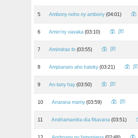
5
Ambony noho ny ambony
(04:01)
6
Amin'ny vavaka
(03:10)
7
Amindrao fo
(03:55)
8
Ampianaro aho hatoky
(03:21)
9
An-tany hay
(03:50)
10
Anarana mamy
(03:59)
11
Andriamanitra dia fitiavana
(03:51)
12
Androany ny famonjena
(02:48)