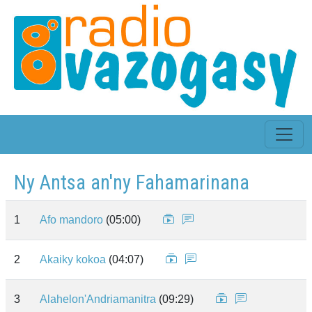
Ny Antsa an'ny Fahamarinana
1
Afo mandoro
(05:00)
2
Akaiky kokoa
(04:07)
3
Alahelon'Andriamanitra
(09:29)