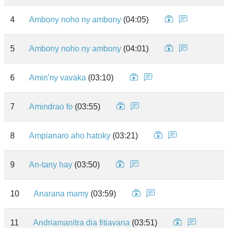
4
Ambony noho ny ambony
(04:05)
5
Ambony noho ny ambony
(04:01)
6
Amin'ny vavaka
(03:10)
7
Amindrao fo
(03:55)
8
Ampianaro aho hatoky
(03:21)
9
An-tany hay
(03:50)
10
Anarana mamy
(03:59)
11
Andriamanitra dia fitiavana
(03:51)