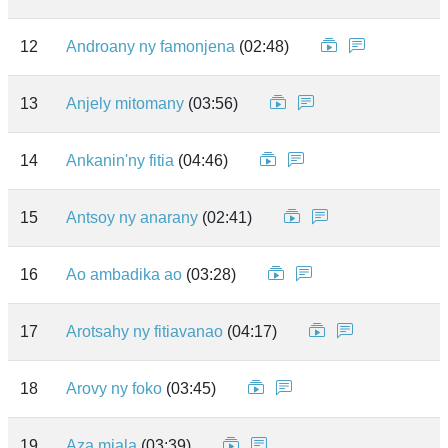
12
Androany ny famonjena
(02:48)
13
Anjely mitomany
(03:56)
14
Ankanin'ny fitia
(04:46)
15
Antsoy ny anarany
(02:41)
16
Ao ambadika ao
(03:28)
17
Arotsahy ny fitiavanao
(04:17)
18
Arovy ny foko
(03:45)
19
Aza miala
(03:39)