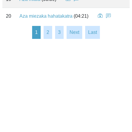
20
Aza miezaka hahatakatra
(04:21)
1
2
3
Next
Last