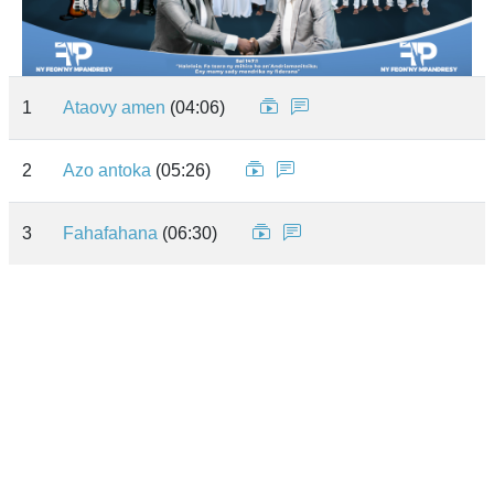
1
Ataovy amen
(04:06)
2
Azo antoka
(05:26)
3
Fahafahana
(06:30)