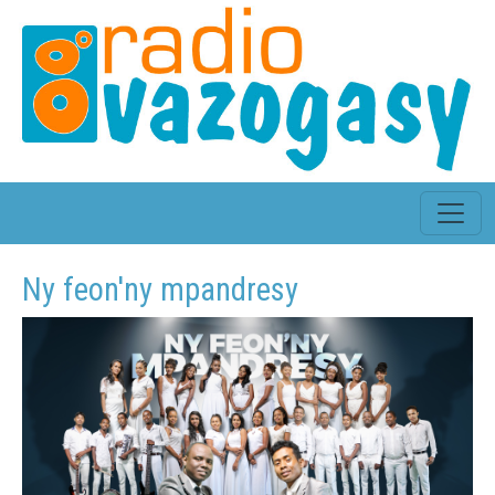
Ny feon'ny mpandresy