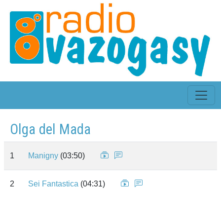
Olga del Mada
1
Manigny
(03:50)
2
Sei Fantastica
(04:31)