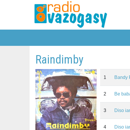
Raindimby
1
Bandy 
2
Be bab
3
Diso ia
4
Diso ia