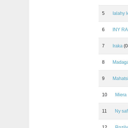
5
Ialahy l
6
INY R
7
Iraka
(0
8
Madaga
9
Mahats
10
Miera
11
Ny saf
12
Rozily