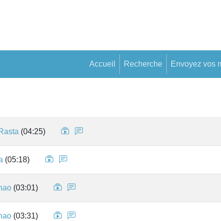
Accueil
Recherche
Envoyez vos 
Rasta
(04:25)
a
(05:18)
nao
(03:01)
nao
(03:31)