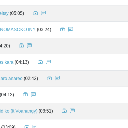
eitsy
(05:05)
ANOMASOKO INY
(03:24)
4:20)
sikara
(04:13)
iaro anareo
(02:42)
(04:13)
idiko (ft Voahangy)
(03:51)
(03:09)