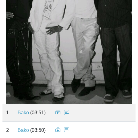
1
Bako
(03:51)
2
Bako
(03:50)