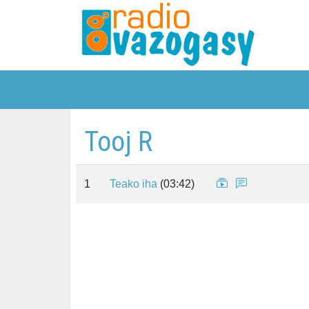
Tooj R
1
Teako iha
(03:42)