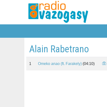
Alain Rabetrano
1
Omeko anao (ft. Farakely)
(04:10)