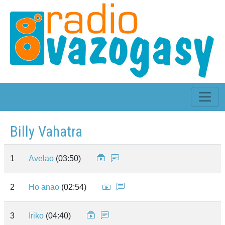
Billy Vahatra
1
Avelao
(03:50)
2
Ho anao
(02:54)
3
Iriko
(04:40)