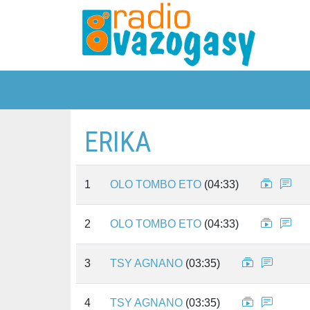
ERIKA
1
OLO TOMBO ETO
(04:33)
2
OLO TOMBO ETO
(04:33)
3
TSY AGNANO
(03:35)
4
TSY AGNANO
(03:35)