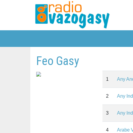
Feo Gasy
1
Any And
2
Any Ind
3
Any Ind
4
Arabe 