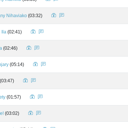
any Nihaviako
(03:32)
 Ila
(02:41)
a
(02:46)
jary
(05:14)
(03:47)
ety
(01:57)
e!
(03:02)