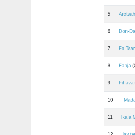
5
Arotsah
6
Don-Da
7
Fa Tsar
8
Fanja
(
9
Fihava
10
I Mad
11
Ikala 
12
Ilay t