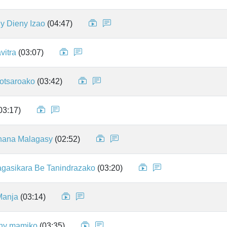
y Dieny Izao
(04:47)
vitra
(03:07)
otsaroako
(03:42)
03:17)
nana Malagasy
(02:52)
agasikara Be Tanindrazako
(03:20)
Manja
(03:14)
any mamiko
(03:35)