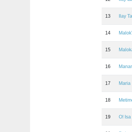
13
Ilay T
14
Malok'
15
Malok
16
Manan
17
Maria
18
Metim
19
O! Isa 