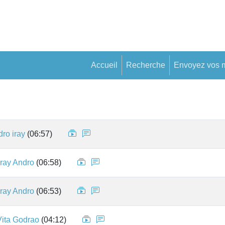
Accueil
Recherche
Envoyez vos 
ro iray
(06:57)
ray Andro
(06:58)
ray Andro
(06:53)
Vita Godrao
(04:12)