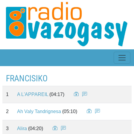
FRANCISIKO
1
A L'APPAREIL
(04:17)
2
Ah Valy Tandrignesa
(05:10)
3
Alira
(04:20)