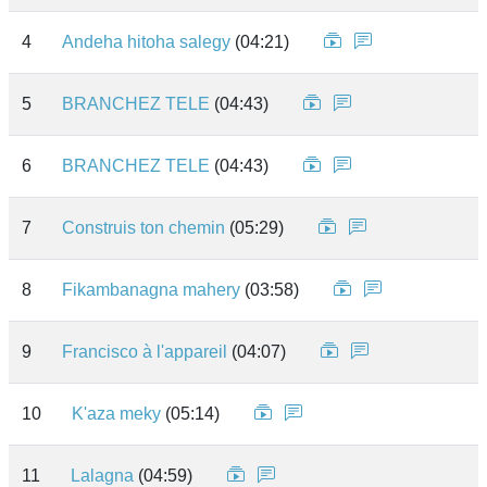
4
Andeha hitoha salegy
(04:21)
5
BRANCHEZ TELE
(04:43)
6
BRANCHEZ TELE
(04:43)
7
Construis ton chemin
(05:29)
8
Fikambanagna mahery
(03:58)
9
Francisco à l'appareil
(04:07)
10
K'aza meky
(05:14)
11
Lalagna
(04:59)