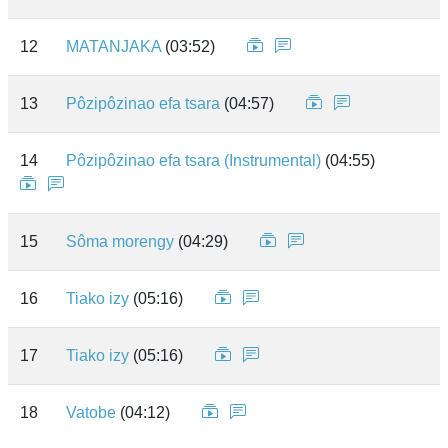
12
MATANJAKA
(03:52)
13
Pôzipôzinao efa tsara
(04:57)
14
Pôzipôzinao efa tsara (Instrumental)
(04:55)
15
Sôma morengy
(04:29)
16
Tiako izy
(05:16)
17
Tiako izy
(05:16)
18
Vatobe
(04:12)