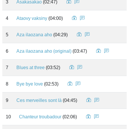
3
Asakasakao
(02:47)
4
Ataovy vaksiny
(04:00)
5
Aza ilaozana aho
(04:29)
6
Aza ilaozana aho (original)
(03:47)
7
Blues at three
(03:52)
8
Bye bye love
(02:53)
9
Ces merveilles sont là
(04:45)
10
Chanteur troubadour
(02:06)