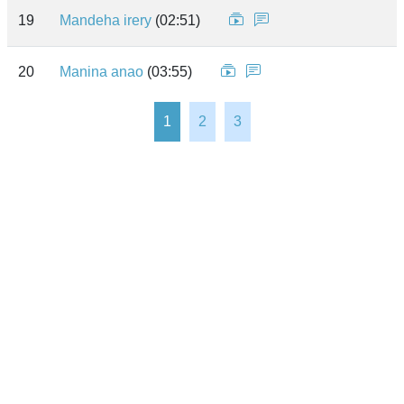
19
Mandeha irery
(02:51)
20
Manina anao
(03:55)
1
2
3