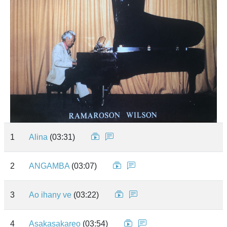
1
Alina
(03:31)
2
ANGAMBA
(03:07)
3
Ao ihany ve
(03:22)
4
Asakasakareo
(03:54)