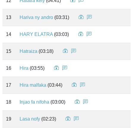
12
Hafatra kely
(04:41)
13
Hariva ny andro
(03:31)
14
HARY ELATRA
(03:03)
15
Hatraiza
(03:18)
16
Hira
(03:55)
17
Hira malfaka
(03:44)
18
Injao fa nifoha
(03:00)
19
Lasa nofy
(02:23)