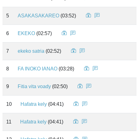
5
ASAKASAKAREO
(03:52)
6
EKEKO
(02:57)
7
ekeko satria
(02:52)
8
FA INOKO IANAO
(03:28)
9
Fitia vita voady
(02:50)
10
Hafatra kely
(04:41)
11
Hafatra kely
(04:41)