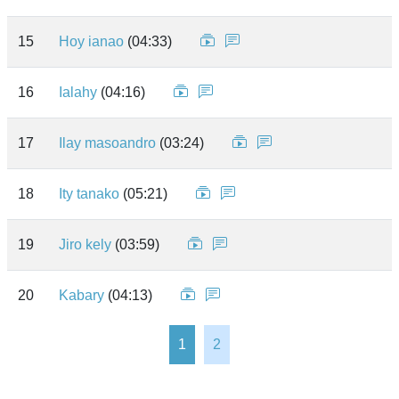
15
Hoy ianao
(04:33)
16
Ialahy
(04:16)
17
Ilay masoandro
(03:24)
18
Ity tanako
(05:21)
19
Jiro kely
(03:59)
20
Kabary
(04:13)
1
2