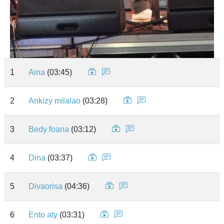
1
Aina
(03:45)
2
Ankizy milalao
(03:28)
3
Bedy foana
(03:12)
4
Dina
(03:37)
5
Divaorisa
(04:36)
6
Ento aty
(03:31)