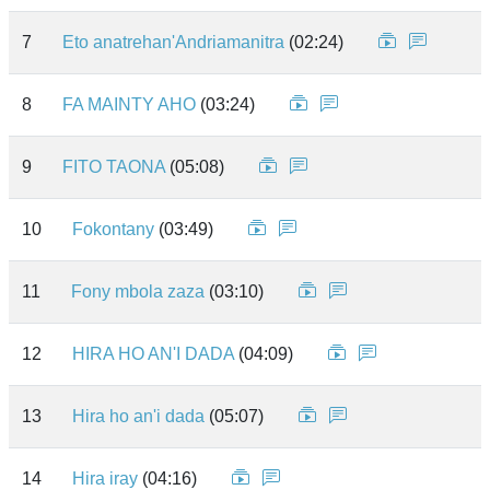
7
Eto anatrehan'Andriamanitra
(02:24)
8
FA MAINTY AHO
(03:24)
9
FITO TAONA
(05:08)
10
Fokontany
(03:49)
11
Fony mbola zaza
(03:10)
12
HIRA HO AN'I DADA
(04:09)
13
Hira ho an'i dada
(05:07)
14
Hira iray
(04:16)