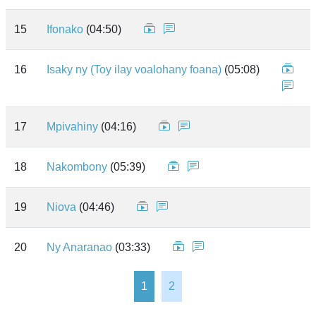
15
Ifonako
(04:50)
16
Isaky ny (Toy ilay voalohany foana)
(05:08)
17
Mpivahiny
(04:16)
18
Nakombony
(05:39)
19
Niova
(04:46)
20
Ny Anaranao
(03:33)
1
2