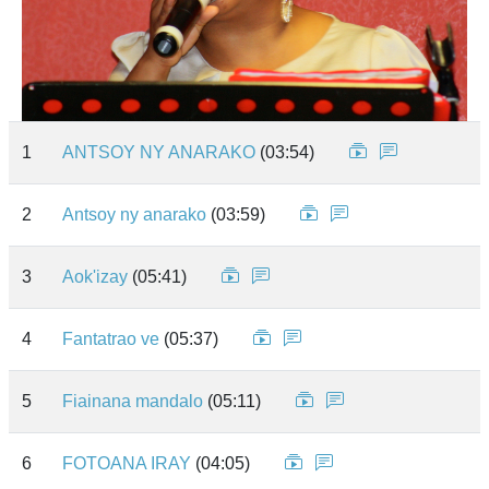
1
ANTSOY NY ANARAKO
(03:54)
2
Antsoy ny anarako
(03:59)
3
Aok'izay
(05:41)
4
Fantatrao ve
(05:37)
5
Fiainana mandalo
(05:11)
6
FOTOANA IRAY
(04:05)