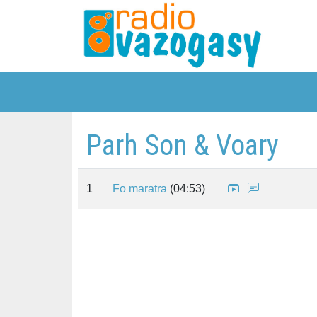
Parh Son & Voary
1
Fo maratra
(04:53)