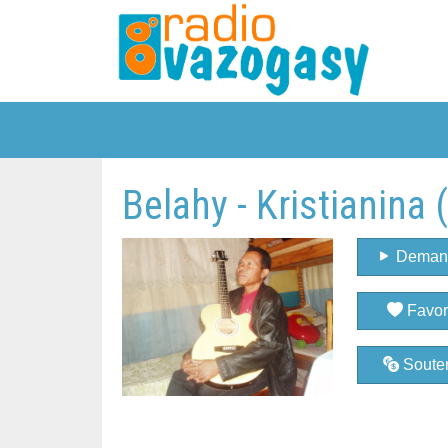
Belahy - Kristianina
Deman
Favor
Souten