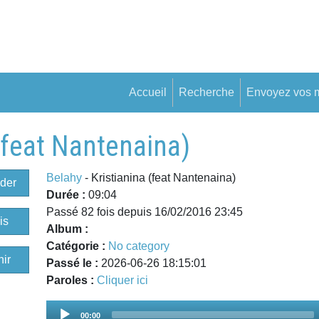
Accueil
Recherche
Envoyez vos 
 (feat Nantenaina)
Belahy
- Kristianina (feat Nantenaina)
der
Durée :
09:04
Passé 82 fois depuis 16/02/2016 23:45
is
Album :
Catégorie :
No category
ir
Passé le :
2026-06-26 18:15:01
Paroles :
Cliquer ici
Audio
00:00