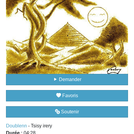
Demander
Favoris
Soutenir
Doublenn
- Tsisy irery
Durée :
04:28