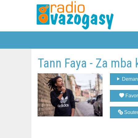
Tann Faya - Za mba 
Deman
Favor
Souten