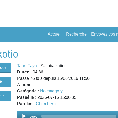
Accueil
Recherche
Envoyez vos 
kotio
Tann Faya
- Za mba kotio
der
Durée :
04:36
Passé 76 fois depuis 15/06/2016 11:56
is
Album :
Catégorie :
No category
ir
Passé le :
2026-07-16 15:06:35
Paroles :
Chercher ici
Audio
00:00