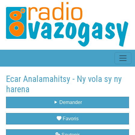
Ecar Analamahitsy - Ny vola sy ny
harena
Demander
Favoris
Soutenir