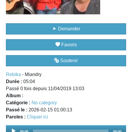
Demander
Favoris
Soutenir
Rebika
- Miandry
Durée :
05:04
Passé 0 fois depuis 11/04/2019 13:03
Album :
Catégorie :
No category
Passé le :
2026-02-15 01:00:13
Paroles :
Cliquer ici
Audio
00:00
00:00