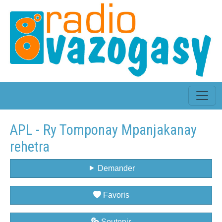
APL - Ry Tomponay Mpanjakanay
rehetra
Demander
Favoris
Soutenir