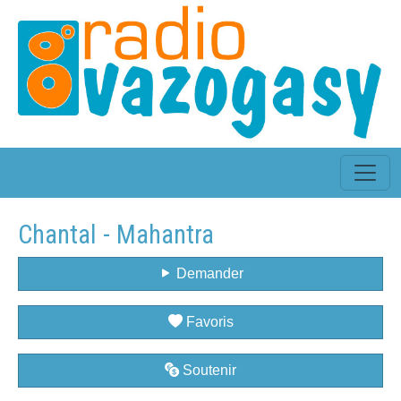
Chantal - Mahantra
Demander
Favoris
Soutenir