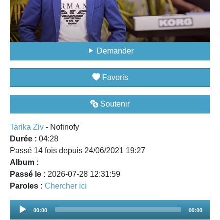
Demander
Favoris
Soutenir
Tarika Ziv
- Nofinofy
Durée :
04:28
Passé 14 fois depuis 24/06/2021 19:27
Album :
Passé le :
2026-07-28 12:31:59
Paroles :
Chercher ici
Audio
00:00
00:00
Player