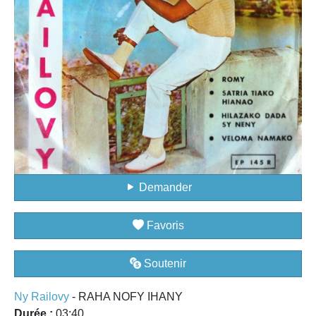
Demander
Favoris
Soutenir
Ny Railovy
- RAHA NOFY IHANY
Durée :
03:40