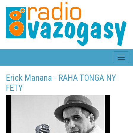
Erick Manana - RAHA TONGA NY
FETY