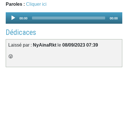
Paroles :
Cliquer ici
Audio
00:00
00:00
Player
Dédicaces
Laissé par :
NyAinaRkt
le
08/09/2023 07:39
😜