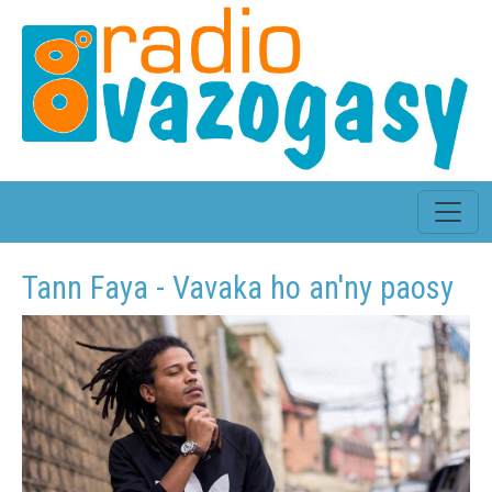
Tann Faya - Vavaka ho an'ny paosy