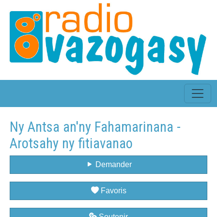
Ny Antsa an'ny Fahamarinana -
Arotsahy ny fitiavanao
Demander
Favoris
Soutenir