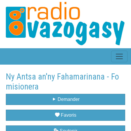
Ny Antsa an'ny Fahamarinana - Fo
misionera
Demander
Favoris
Soutenir