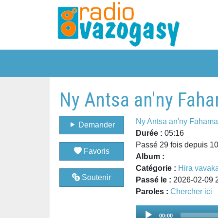
Ny Antsa an'ny Faha
Ny Antsa an'ny Fahama
Demander
Durée :
05:16
Passé 29 fois depuis 1
Favoris
Album :
Catégorie :
Hira vavak
Soutenir
Passé le :
2026-02-09 
Paroles :
Chercher ici
Audio
00:00