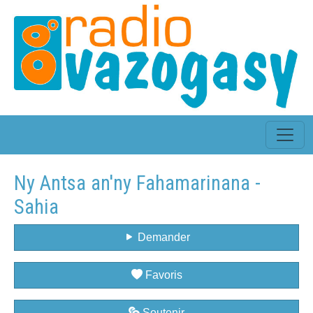
Ny Antsa an'ny Fahamarinana -
Sahia
Demander
Favoris
Soutenir