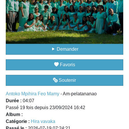
Demander
Favoris
Soutenir
Antoko Mpihira Feo Mamy
- Am-pelatananao
Durée :
04:07
Passé 19 fois depuis 23/09/2024 16:42
Album :
Catégorie :
Hira vavaka
Passé le :
2026-07-19 07:24:21