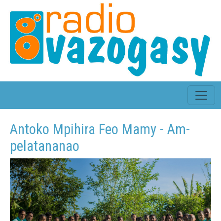
Antoko Mpihira Feo Mamy - Am-
pelatananao