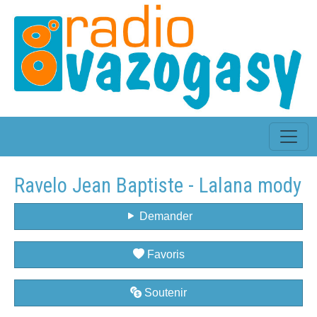
Ravelo Jean Baptiste - Lalana mody
Demander
Favoris
Soutenir