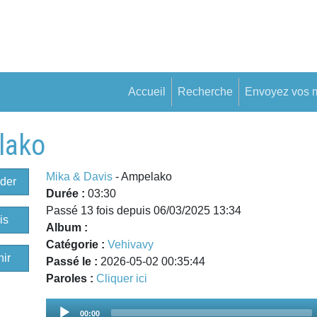
Accueil
Recherche
Envoyez vos 
lako
Mika & Davis
- Ampelako
der
Durée :
03:30
Passé 13 fois depuis 06/03/2025 13:34
is
Album :
Catégorie :
Vehivavy
ir
Passé le :
2026-05-02 00:35:44
Paroles :
Cliquer ici
Audio
00:00