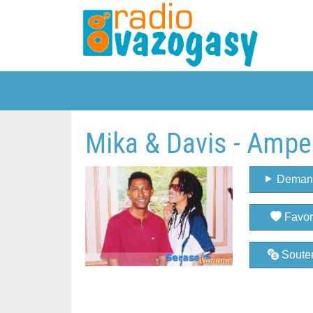
Mika & Davis - Ampe
Deman
Favor
Souten