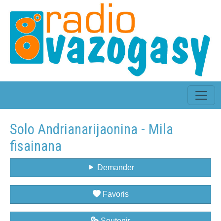
Solo Andrianarijaonina - Mila
fisainana
Demander
Favoris
Soutenir